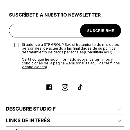
utilizar el mismo empaque en que te entregamos tu pedido o
utilizar un empaque de tu preferencia, sin embargo es
SUSCRÍBETE A NUESTRO NEWSLETTER
importante que el empaque sea el adecuado según la
naturaleza del producto para que no se vea afectada su
integridad durante el proceso de transporte. El costo del
SUSCRIBIRME
transporte será asumido por STF GROUP S.A.
Recuerda que para el trámite del envío deberás contactarte
Sí autorizo a STF GROUP S.A. el tratamiento de mis datos
con un agente de servicio al cliente quien te indicará los
personales, de acuerdo a las finalidades de su política
pasos a seguir y posteriormente programará la recogida del
de tratamiento de datos personales‎
(Consúltala aquí)
producto en la dirección acordada.
Certifico que he sido informado sobre los términos y
condiciones de la página web‎
(Consúlta aquí los términos
y condiciones)
DESCUBRE STUDIO F
LINKS DE INTERÉS