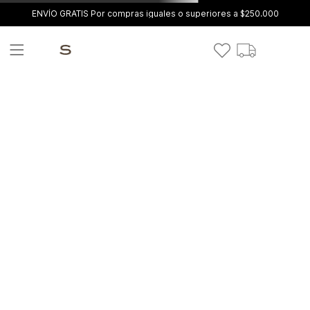
ENVÍO GRATIS Por compras iguales o superiores a $250.000