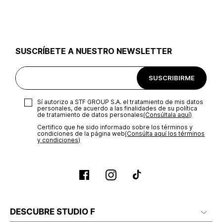
utilizar el mismo empaque en que te entregamos tu pedido o
utilizar un empaque de tu preferencia, sin embargo es
importante que el empaque sea el adecuado según la
naturaleza del producto para que no se vea afectada su
integridad durante el proceso de transporte. El costo del
SUSCRÍBETE A NUESTRO NEWSLETTER
transporte será asumido por STF GROUP S.A.
Recuerda que para el trámite del envío deberás contactarte
SUSCRIBIRME
con un agente de servicio al cliente quien te indicará los
pasos a seguir y posteriormente programará la recogida del
producto en la dirección acordada.
Sí autorizo a STF GROUP S.A. el tratamiento de mis datos
personales, de acuerdo a las finalidades de su política
de tratamiento de datos personales‎
(Consúltala aquí)
Certifico que he sido informado sobre los términos y
condiciones de la página web‎
(Consúlta aquí los términos
y condiciones)
DESCUBRE STUDIO F