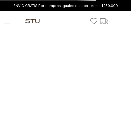
ENVÍO GRATIS Por compras iguales o superiores a $250.000