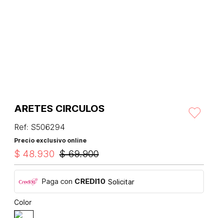
ARETES CIRCULOS
Ref
:
S506294
Precio exclusivo online
$
48
.
930
$
69
.
900
Paga con
CREDI10
Solicitar
Color