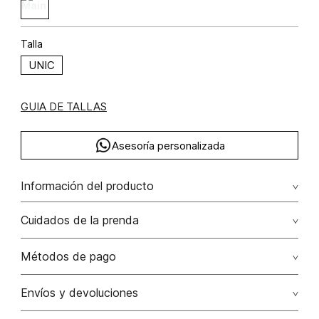
Talla
UNIC
GUIA DE TALLAS
Asesoría personalizada
Información del producto
Aretes circulos
Cuidados de la prenda
Métodos de pago
Tarjetas de crédito: Visa, Dinners, Master Card y American
Envíos y devoluciones
Express.