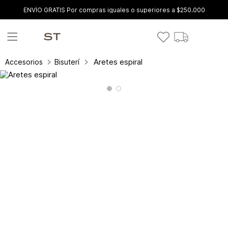
ENVÍO GRATIS Por compras iguales o superiores a $250.000
Aretes espiral
Accesorios
Bisutería