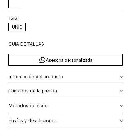
Talla
UNIC
GUIA DE TALLAS
Asesoría personalizada
Información del producto
Aretes espiral
Cuidados de la prenda
Métodos de pago
Tarjetas de crédito: Visa, Dinners, Master Card y American
Envíos y devoluciones
Express.