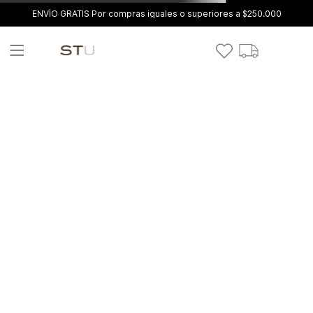
ENVÍO GRATIS Por compras iguales o superiores a $250.000