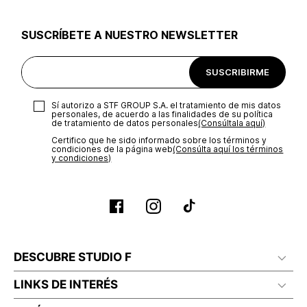
utilizar el mismo empaque en que te entregamos tu pedido o
utilizar un empaque de tu preferencia, sin embargo es
SUSCRÍBETE A NUESTRO NEWSLETTER
importante que el empaque sea el adecuado según la
naturaleza del producto para que no se vea afectada su
integridad durante el proceso de transporte. El costo del
SUSCRIBIRME
transporte será asumido por STF GROUP S.A.
Recuerda que para el trámite del envío deberás contactarte
Sí autorizo a STF GROUP S.A. el tratamiento de mis datos
con un agente de servicio al cliente quien te indicará los
personales, de acuerdo a las finalidades de su política
pasos a seguir y posteriormente programará la recogida del
de tratamiento de datos personales‎
(Consúltala aquí)
producto en la dirección acordada.
Certifico que he sido informado sobre los términos y
condiciones de la página web‎
(Consúlta aquí los términos
y condiciones)
DESCUBRE STUDIO F
LINKS DE INTERÉS