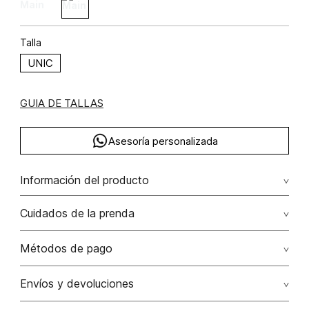
Talla
UNIC
GUIA DE TALLAS
Asesoría personalizada
Información del producto
Aretes gota set x2
Cuidados de la prenda
Métodos de pago
Tarjetas de crédito: Visa, Dinners, Master Card y American
Envíos y devoluciones
Express.