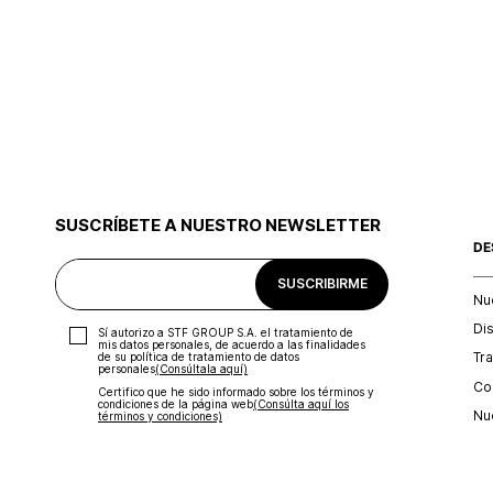
SUSCRÍBETE A NUESTRO NEWSLETTER
DE
SUSCRIBIRME
Nu
Di
Sí autorizo a STF GROUP S.A. el tratamiento de
mis datos personales, de acuerdo a las finalidades
Tr
de su política de tratamiento de datos
personales‎
(Consúltala aquí)
Con
Certifico que he sido informado sobre los términos y
condiciones de la página web‎
(Consúlta aquí los
Nu
términos y condiciones)