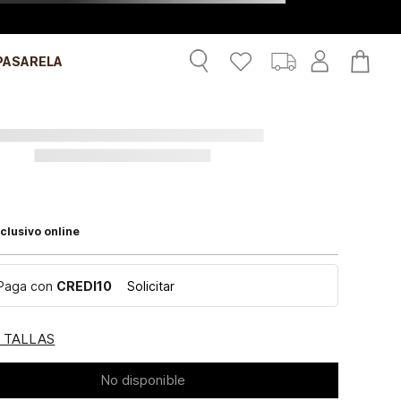
PASARELA
clusivo online
Paga con
CREDI10
Solicitar
E TALLAS
No disponible