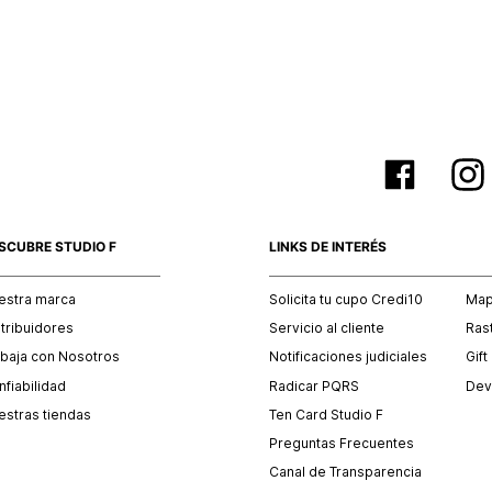
empaque 
no se vea
El costo 
Recuerda 
agente de
posterior
acordada
SCUBRE STUDIO F
LINKS DE INTERÉS
estra marca
Solicita tu cupo Credi10
Mapa
stribuidores
Servicio al cliente
Ras
abaja con Nosotros
Notificaciones judiciales
Gift
fiabilidad
Radicar PQRS
Dev
estras tiendas
Ten Card Studio F
Preguntas Frecuentes
Canal de Transparencia