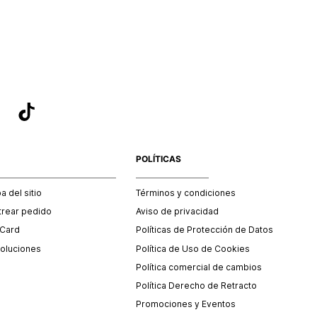
sea el adecuado según la naturaleza del producto para que
 afectada su integridad durante el proceso de transporte.
del transporte será asumido por STF GROUP S.A.
que para el trámite del envío deberás contactarte con un
 servicio al cliente quien te indicará los pasos a seguir y
mente programará la recogida del producto en la dirección
.
POLÍTICAS
 del sitio
Términos y condiciones
trear pedido
Aviso de privacidad
 Card
Políticas de Protección de Datos
oluciones
Política de Uso de Cookies
Política comercial de cambios
Política Derecho de Retracto
Promociones y Eventos