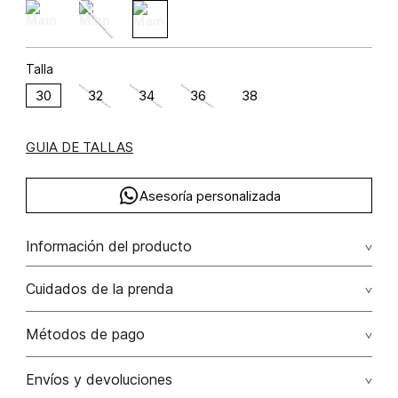
Talla
30
32
34
36
38
GUIA DE TALLAS
Asesoría personalizada
Información del producto
algodón 98% elastano 2% 98.00% algodón/cotton2.00%
Cuidados de la prenda
elastano/elastane
Lavar a mano por separado / no dejar en remojo / no
Métodos de pago
retorcer / no planchar con vapor puede causar daño
irreversible
Tarjetas de crédito: Visa, Dinners, Master Card y American
Envíos y devoluciones
Express.