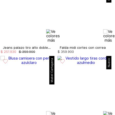
Jeans palazo tiro alto doble cordon
Falda midi cortes con correa
$
251
.
930
$
359
.
900
$
359
.
900
Mabel Cartagena
Nuevo