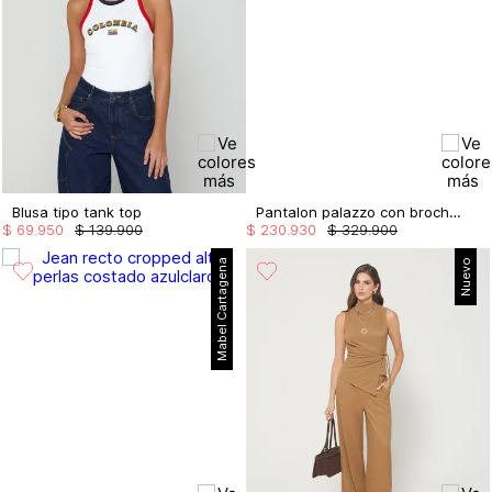
Blusa tipo tank top
Pantalon palazzo con broches
$
69
.
950
$
139
.
900
$
230
.
930
$
329
.
900
Mabel Cartagena
Nuevo