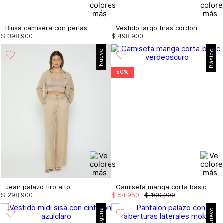
Blusa camisera con perlas
Vestido largo tiras cordon
$
398
.
900
$
498
.
900
Nuevo
Básico
50%
Jean palazo tiro alto
Camiseta manga corta basic
$
298
.
900
$
54
.
950
$
109
.
900
Nuevo