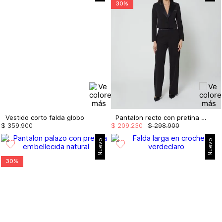
30%
Vestido corto falda globo
Pantalon recto con pretina en satin
$
359
.
900
$
209
.
230
$
298
.
900
Nuevo
Nuevo
30%