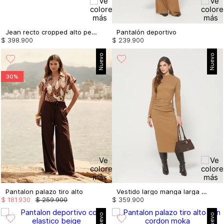
Jean recto cropped alto perlas costado
Pantalón deportivo
$
398
.
900
$
239
.
900
Nuevo
Nuevo
30%
Pantalon palazo tiro alto
Vestido largo manga larga con drapeado
$
181
.
930
$
259
.
900
$
359
.
900
Nuevo
Nuevo