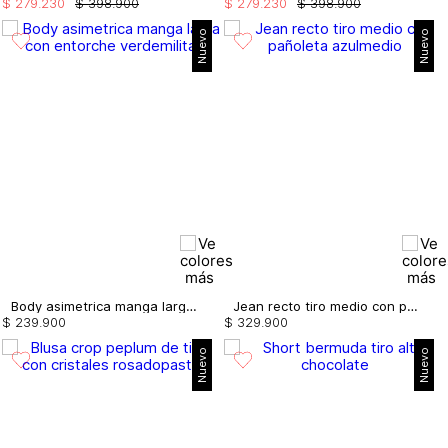
$
279
.
230
$
398
.
900
$
279
.
230
$
398
.
900
Nuevo
Nuevo
Body asimetrica manga larga con entorche
Jean recto tiro medio con pañoleta
$
239
.
900
$
329
.
900
Nuevo
Nuevo