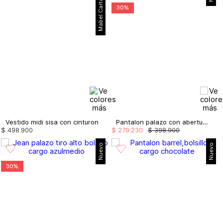
Mabel Cartagena
30%
Vestido midi sisa con cinturon
Pantalon palazo con aberturas laterales
$
498
.
900
$
279
.
230
$
398
.
900
Nuevo
Nuevo
30%