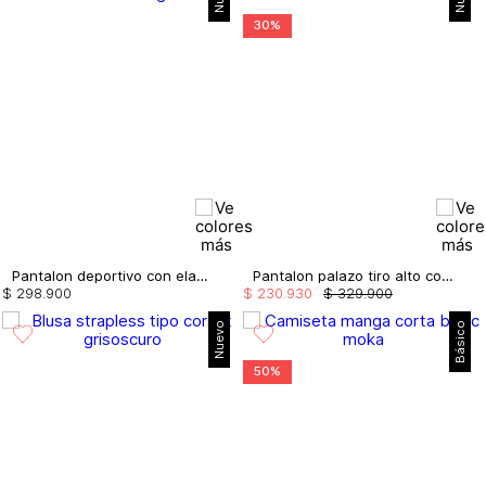
30%
Pantalon deportivo con elastico
Pantalon palazo tiro alto con cordon
$
298
.
900
$
230
.
930
$
329
.
900
Nuevo
Básico
50%