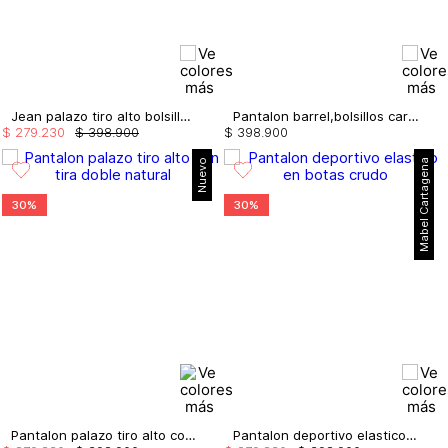
Jean palazo tiro alto bolsillo cargo
Pantalon barrel,bolsillos cargo
$
279
.
230
$
398
.
900
$
398
.
900
Nuevo
Mabel Cartagena
30%
30%
Pantalon palazo tiro alto con tira doble
Pantalon deportivo elastico en botas