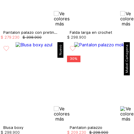
Pantalon palazo con pretina embellecida
Falda larga en crochet
$
279
.
230
$
398
.
900
$
298
.
900
Nuevo
Mabel Cartagena
30%
Blusa boxy
Pantalon palazzo
$
298
.
900
$
209
.
230
$
298
.
900