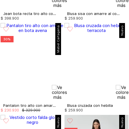
Jean bota recta tiro alto con cristales
Blusa sisa con amarre al costado
$
398
.
900
$
259
.
900
Mabel Cartagena
Nuevo
30%
Pantalon tiro alto con amarre en bota
Blusa cruzada con hebilla
$
230
.
930
$
329
.
900
$
259
.
900
Nuevo
Nuevo