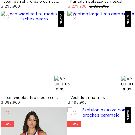
Jean barrel tiro bajo con cortes
Pantalon palazzo con escalerilla
$
298
.
900
$
279
.
230
$
398
.
900
Nuevo
Nuevo
Jean wideleg tiro medio con taches
Vestido largo tiras
$
389
.
900
$
498
.
900
Nuevo
50%
30%