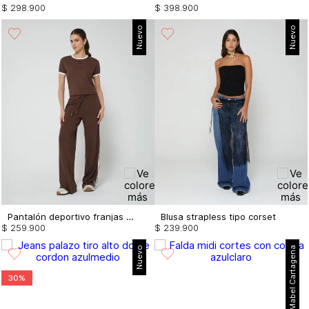
$
298
.
900
$
398
.
900
Nuevo
Nuevo
Pantalón deportivo franjas en el lateral
Blusa strapless tipo corset
$
259
.
900
$
239
.
900
Nuevo
Mabel Cartagena
30%