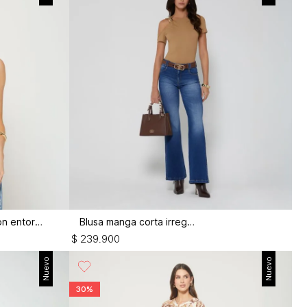
Body asimetrica manga larga con entorche
Blusa manga corta irregular
$
239
.
900
Nuevo
Nuevo
30%