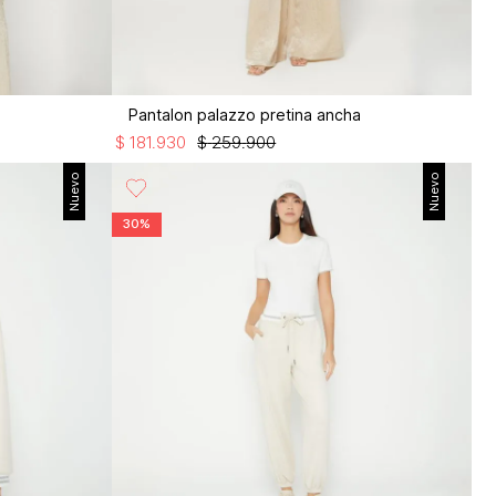
Pantalon palazzo pretina ancha
$
181
.
930
$
259
.
900
Nuevo
Nuevo
30%