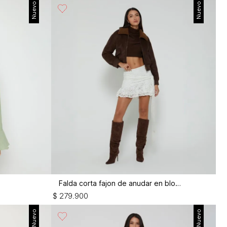
Nuevo
Nuevo
Falda corta fajon de anudar en blonda
$
279
.
900
Nuevo
Nuevo