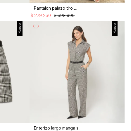
Pantalon palazo tiro alto
$
279
.
230
$
398
.
900
Nuevo
Nuevo
Enterizo largo manga sisa