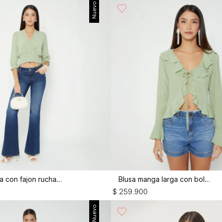
Nuevo
Blusa cruzada con fajon ruchado
Blusa manga larga con bolero
$
259
.
900
Nuevo