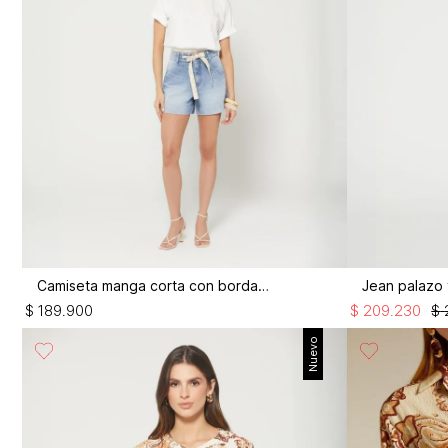
Camiseta manga corta con bordado
$
189
.
900
$
209
.
230
$
Nuevo