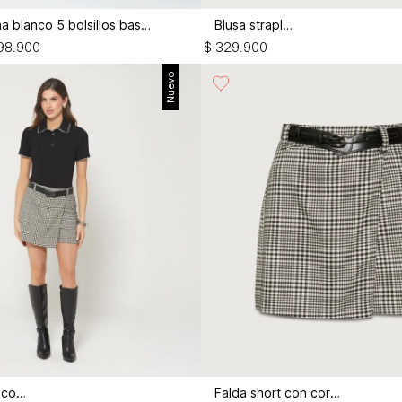
Jean campana blanco 5 bolsillos basico
Blusa strapless
98
.
900
$
329
.
900
Nuevo
Blusa manga corta
Falda short con correa