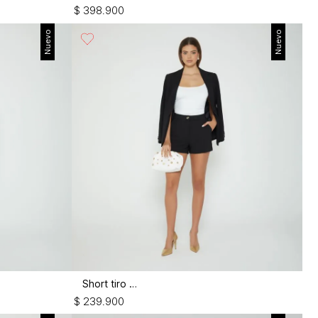
$
398
.
900
Nuevo
Nuevo
Short tiro alto
$
239
.
900