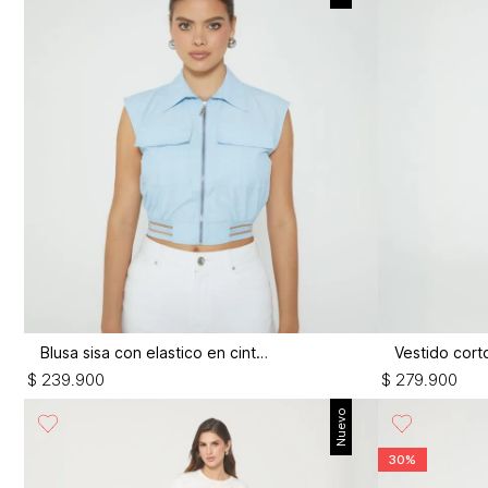
Blusa sisa con elastico en cintura
$
239
.
900
$
279
.
900
Nuevo
30%