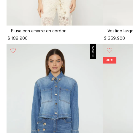
Blusa con amarre en cordon
Vestido larg
$
189
.
900
$
359
.
900
Nuevo
30%