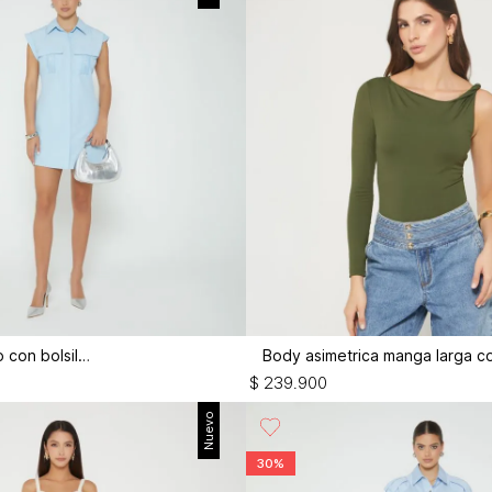
Vestido corto con bolsillos
$
239
.
900
Nuevo
30%