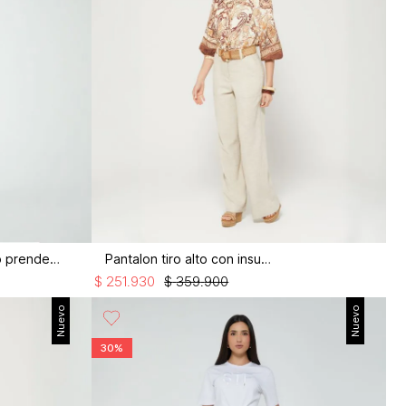
Jean skinny cropped tiro medio prendedor
Pantalon tiro alto con insumo
$
251
.
930
$
359
.
900
Nuevo
Nuevo
30%