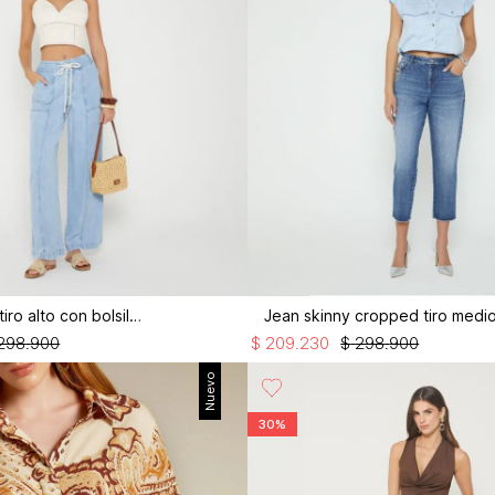
Jean palazo tiro alto con bolsillos
298
.
900
$
209
.
230
$
298
.
900
Nuevo
30%