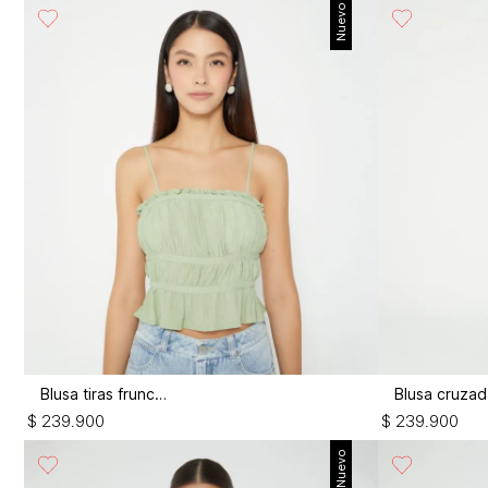
Nuevo
Blusa tiras fruncida
$
239
.
900
$
239
.
900
Nuevo