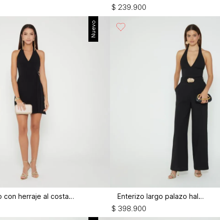
$
239
.
900
Nuevo
Vestido corto con herraje al costado
Enterizo largo palazo halter
$
398
.
900