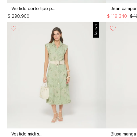
Vestido corto tipo polo
$
298
.
900
$
119
.
340
$
1
Nuevo
Vestido midi sisa