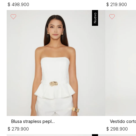
$
498
.
900
$
219
.
900
Nuevo
Blusa strapless peplum
$
279
.
900
$
298
.
900