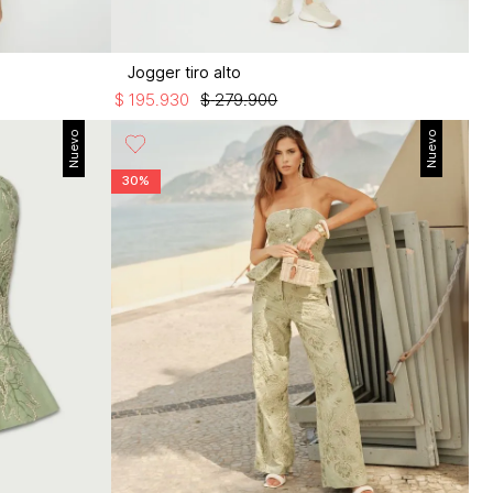
Jogger tiro alto
$
195
.
930
$
279
.
900
Nuevo
Nuevo
30%