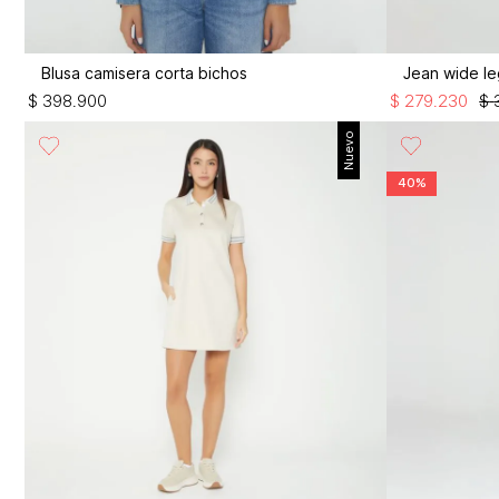
Blusa camisera corta bichos
Jean wide le
$
398
.
900
$
279
.
230
$
Nuevo
40%