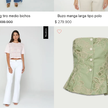
g tiro medio bichos
Buzo manga larga tipo polo
398
.
900
$
279
.
900
Nuevo