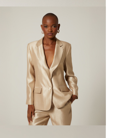
N
mayorista
de compra
que fue e
N
a través
de (15) d
L
Devoluc
N
mismo em
empaque d
N
empaque 
no se vea
El costo 
Recuerda 
agente de
posterior
acordada