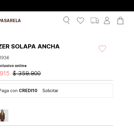
PASARELA
ZER SOLAPA ANCHA
1936
clusivo online
915
$
359
.
900
Paga con
CREDI10
Solicitar