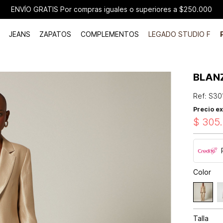
ENVÍO GRATIS Por compras iguales o superiores a $250.000
JEANS
ZAPATOS
COMPLEMENTOS
LEGADO STUDIO F
BLAN
Ref
:
S30
Precio ex
$
305
.
Color
Talla