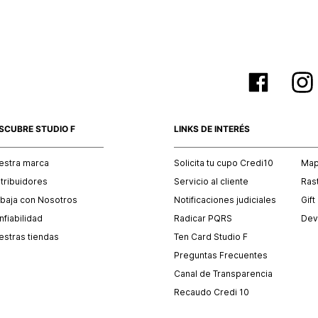
SCUBRE STUDIO F
LINKS DE INTERÉS
estra marca
Solicita tu cupo Credi10
Mapa
stribuidores
Servicio al cliente
Ras
abaja con Nosotros
Notificaciones judiciales
Gift
fiabilidad
Radicar PQRS
Dev
estras tiendas
Ten Card Studio F
Preguntas Frecuentes
Canal de Transparencia
Recaudo Credi 10