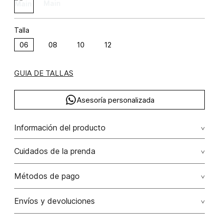
Talla
06
08
10
12
GUIA DE TALLAS
Asesoría personalizada
Información del producto
Blazer botones frontales poliéster 85% poliamida 15% 85.00%
Cuidados de la prenda
poliéster/polyester15.00% poliamida/polyamide
Lavado profesional en seco los tonos oscuros sueltan
Métodos de pago
color con la fricción
Tarjetas de crédito: Visa, Dinners, Master Card y American
Envíos y devoluciones
No lavar
Express.