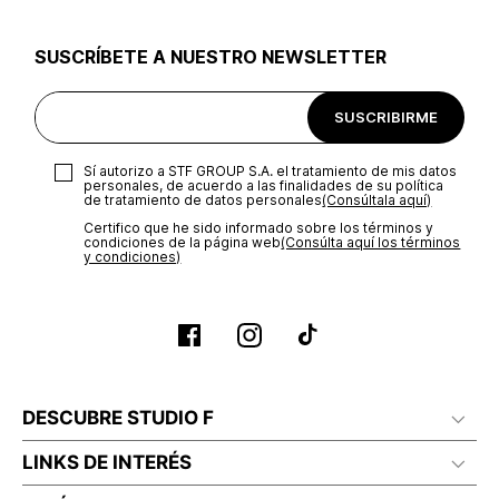
utilizar el mismo empaque en que te entregamos tu pedido o
utilizar un empaque de tu preferencia, sin embargo es
SUSCRÍBETE A NUESTRO NEWSLETTER
importante que el empaque sea el adecuado según la
naturaleza del producto para que no se vea afectada su
integridad durante el proceso de transporte. El costo del
SUSCRIBIRME
transporte será asumido por STF GROUP S.A.
Recuerda que para el trámite del envío deberás contactarte
Sí autorizo a STF GROUP S.A. el tratamiento de mis datos
con un agente de servicio al cliente quien te indicará los
personales, de acuerdo a las finalidades de su política
pasos a seguir y posteriormente programará la recogida del
de tratamiento de datos personales‎
(Consúltala aquí)
producto en la dirección acordada.
Certifico que he sido informado sobre los términos y
condiciones de la página web‎
(Consúlta aquí los términos
y condiciones)
DESCUBRE STUDIO F
LINKS DE INTERÉS