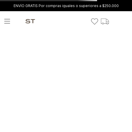
ENVÍO GRATIS Por compras iguales o superiores a $250.000