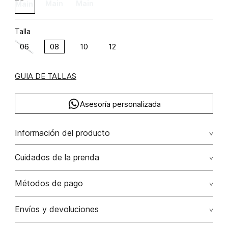
Talla
06
08
10
12
GUIA DE TALLAS
Asesoría personalizada
Información del producto
Blazer cruzado 4 botones poliéster 100% 100.00%
Cuidados de la prenda
poliéster/polyester
Lavado profesional en seco los tonos oscuros sueltan
Métodos de pago
color con la fricción
Tarjetas de crédito: Visa, Dinners, Master Card y American
Envíos y devoluciones
No lavar
Express.