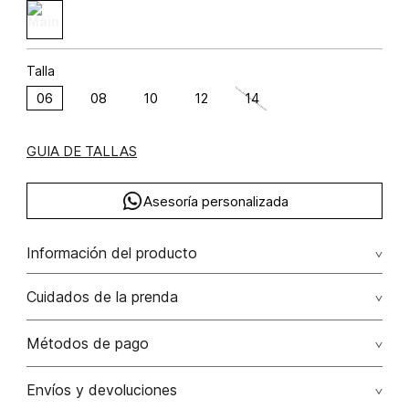
Talla
06
08
10
12
14
GUIA DE TALLAS
Asesoría personalizada
Información del producto
Blanzer manga larga cuatro botones poliéster 72% elastano
Cuidados de la prenda
3% rayón 25% 72.00% poliéster/polyester25.00%
rayón/rayon3.00% elastano/elastane
Lavado profesional en seco los tonos oscuros sueltan
Métodos de pago
color con la fricción
Tarjetas de crédito: Visa, Dinners, Master Card y American
Envíos y devoluciones
No lavar
Express.