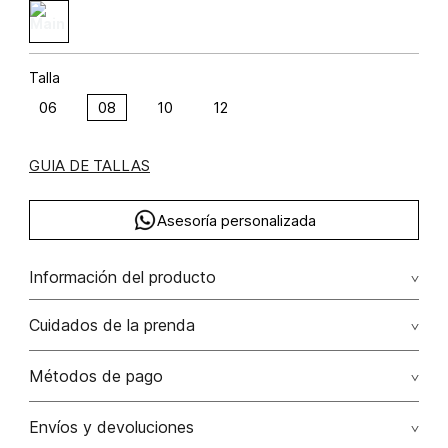
Talla
06
08
10
12
GUIA DE TALLAS
Asesoría personalizada
Información del producto
C47-set jacquard pnp lyocell 88% lino 12% 88.00%
Cuidados de la prenda
lyocell/lyocell12.00% lino/linen
Lavado profesional en seco los tonos oscuros sueltan
Métodos de pago
color con la fricción
Tarjetas de crédito: Visa, Dinners, Master Card y American
Envíos y devoluciones
No lavar
Express.