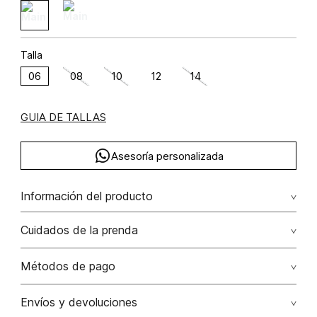
Talla
06
08
10
12
14
GUIA DE TALLAS
Asesoría personalizada
Información del producto
Blazer manga larga silueta over size poliéster 96% elastano
Cuidados de la prenda
4% 96.00% poliéster/polyester4.00% elastano/elastane
Lavado profesional en seco los tonos oscuros sueltan
Métodos de pago
color con la fricción
Tarjetas de crédito: Visa, Dinners, Master Card y American
Envíos y devoluciones
No lavar
Express.