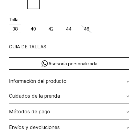
Talla
38
40
42
44
46
GUIA DE TALLAS
Asesoría personalizada
Información del producto
lino 100% 100.00% lino/linen
Cuidados de la prenda
Lavado profesional en húmedo (w) planchar con vapor
Métodos de pago
puede causar daño irreversible
Tarjetas de crédito: Visa, Dinners, Master Card y American
Envíos y devoluciones
No lavar
Express.