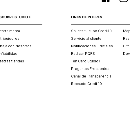
SCUBRE STUDIO F
LINKS DE INTERÉS
estra marca
Solicita tu cupo Credi10
Mapa
stribuidores
Servicio al cliente
Ras
abaja con Nosotros
Notificaciones judiciales
Gift
fiabilidad
Radicar PQRS
Dev
estras tiendas
Ten Card Studio F
Preguntas Frecuentes
Canal de Transparencia
Recaudo Credi 10