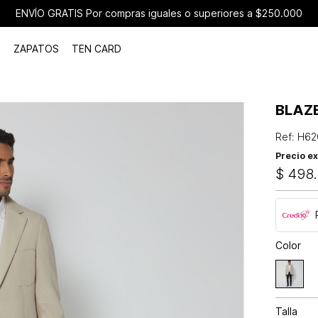
ENVÍO GRATIS Por compras iguales o superiores a $250.000
ZAPATOS
TEN CARD
BLAZ
Ref
:
H62
Precio ex
$
498
.
Color
Talla