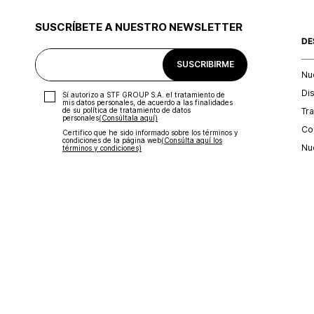
SUSCRÍBETE A NUESTRO NEWSLETTER
DE
SUSCRIBIRME
Nu
Di
Sí autorizo a STF GROUP S.A. el tratamiento de
mis datos personales, de acuerdo a las finalidades
Tr
de su política de tratamiento de datos
personales‎
(Consúltala aquí)
Con
Certifico que he sido informado sobre los términos y
condiciones de la página web‎
(Consúlta aquí los
Nu
términos y condiciones)