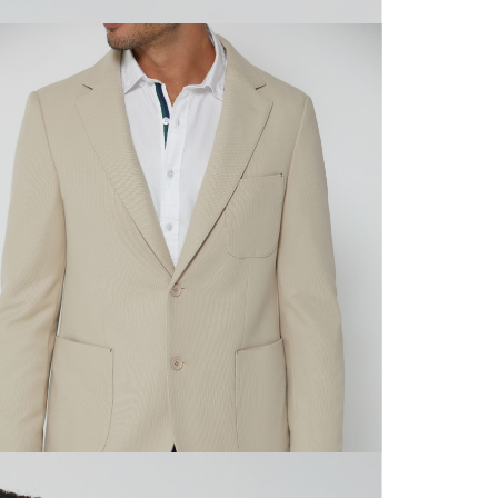
N
mayorista
de compra
que fue e
N
a través
de (15) d
L
Devoluc
N
mismo em
empaque d
N
empaque 
no se vea
El costo 
Recuerda 
agente de
posterior
acordada