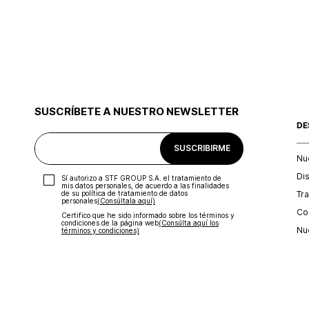
SUSCRÍBETE A NUESTRO NEWSLETTER
DE
SUSCRIBIRME
Nu
Di
Sí autorizo a STF GROUP S.A. el tratamiento de
mis datos personales, de acuerdo a las finalidades
Tr
de su política de tratamiento de datos
personales‎
(Consúltala aquí)
Con
Certifico que he sido informado sobre los términos y
condiciones de la página web‎
(Consúlta aquí los
Nu
términos y condiciones)