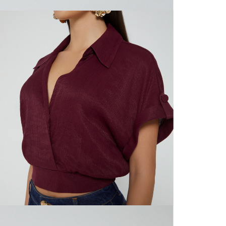
N
mayorista
de compra
que fue e
N
a través
de (15) d
N
Devoluc
L
mismo em
empaque d
empaque 
S
no se vea
El costo 
N
Recuerda 
agente de
posterior
acordada