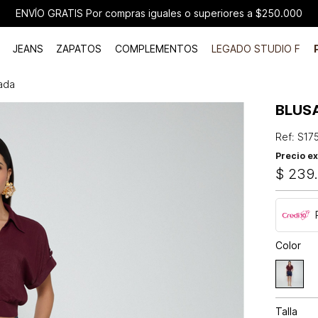
ENVÍO GRATIS Por compras iguales o superiores a $250.000
JEANS
ZAPATOS
COMPLEMENTOS
LEGADO STUDIO F
ada
BLUS
Ref
:
S17
Precio ex
$
239
Color
Talla