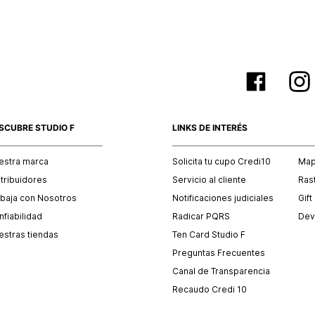
SCUBRE STUDIO F
LINKS DE INTERÉS
estra marca
Solicita tu cupo Credi10
Mapa
stribuidores
Servicio al cliente
Ras
abaja con Nosotros
Notificaciones judiciales
Gift
fiabilidad
Radicar PQRS
Dev
estras tiendas
Ten Card Studio F
Preguntas Frecuentes
Canal de Transparencia
Recaudo Credi 10