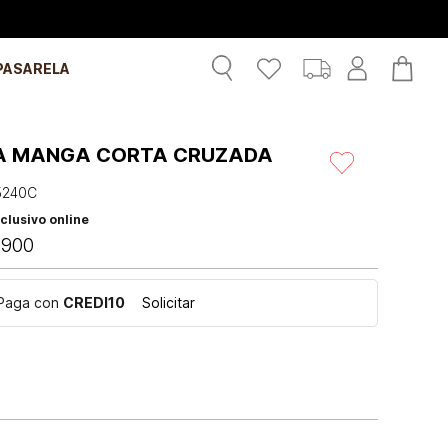
PASARELA
A MANGA CORTA CRUZADA
5240C
clusivo online
.
900
Paga con
CREDI10
Solicitar