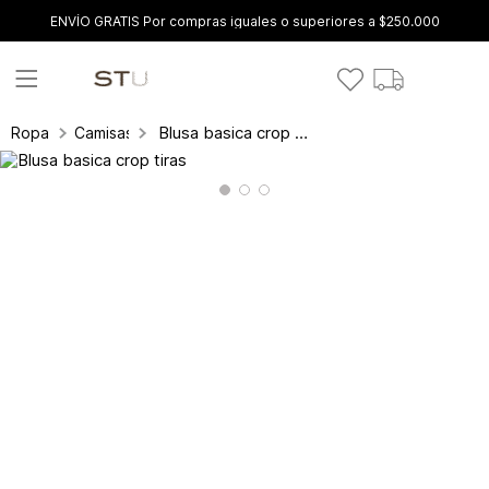
ENVÍO GRATIS Por compras iguales o superiores a $250.000
Blusa basica crop tiras
Ropa
Camisas y blusas