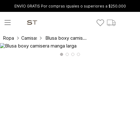
ENVÍO GRATIS Por compras iguales o superiores a $250.000
Blusa boxy camisera manga larga
Ropa
Camisas y blusas