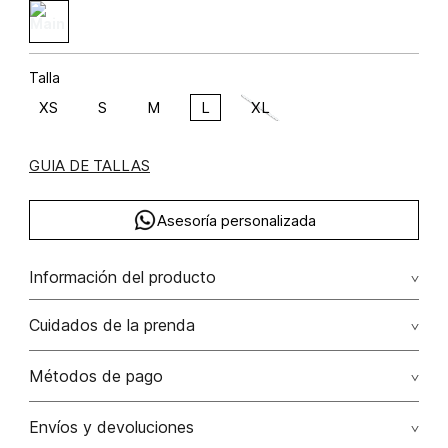
Talla
XS
S
M
L
XL
GUIA DE TALLAS
Asesoría personalizada
Información del producto
Blusa boxy camisera manga larga poliéster 95% elastano 5%
Cuidados de la prenda
95.00% poliéster/polyester5.00% elastano/elastane
Lavado profesional en seco los tonos oscuros sueltan
Métodos de pago
color con la fricción
Tarjetas de crédito: Visa, Dinners, Master Card y American
Envíos y devoluciones
No lavar
Express.