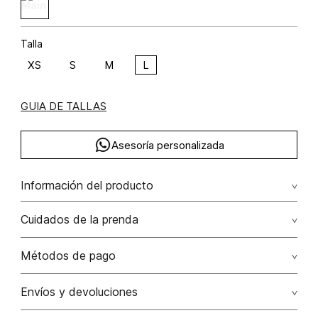
Talla
XS
S
M
L
GUIA DE TALLAS
Asesoría personalizada
Información del producto
algodón 97% elastano 3% 97.00% algodón/cotton3.00%
Cuidados de la prenda
elastano/elastane
Lavar a mano por separado / no dejar en remojo / no
Métodos de pago
retorcer / no planchar con vapor puede causar daño
irreversible
Tarjetas de crédito: Visa, Dinners, Master Card y American
Envíos y devoluciones
Express.
No usar lejia