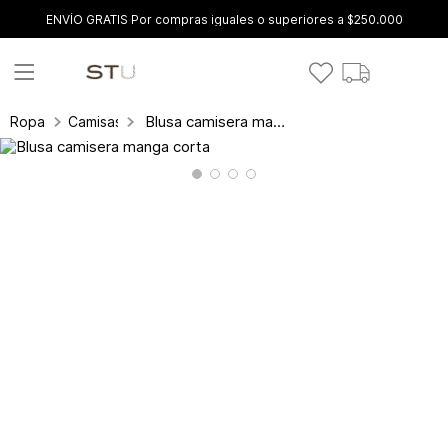
ENVÍO GRATIS Por compras iguales o superiores a $250.000
Blusa camisera manga corta
Ropa
Camisas y blusas