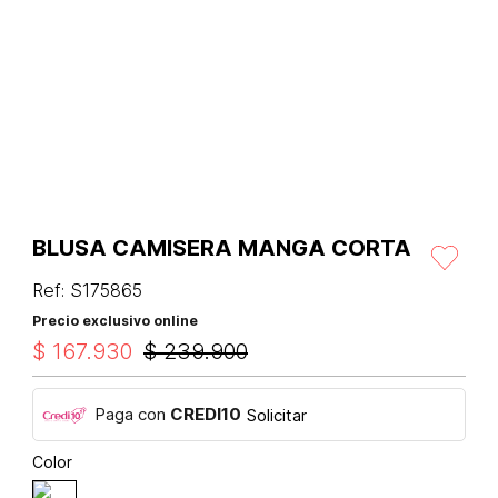
BLUSA CAMISERA MANGA CORTA
Ref
:
S175865
Precio exclusivo online
$
167
.
930
$
239
.
900
Paga con
CREDI10
Solicitar
Color