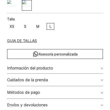
Talla
XS
S
M
L
GUIA DE TALLAS
Asesoría personalizada
Información del producto
C27-complementarias sf semana 27 2025 algodón 100%
Cuidados de la prenda
100.00% algodón/cotton
No remojar. no planchar con vapor. planchar por el reves.
Métodos de pago
no fotrar, no escurrir. el proceso de esta prenda
desaparece con lavados posteriores
Tarjetas de crédito: Visa, Dinners, Master Card y American
Envíos y devoluciones
Express.