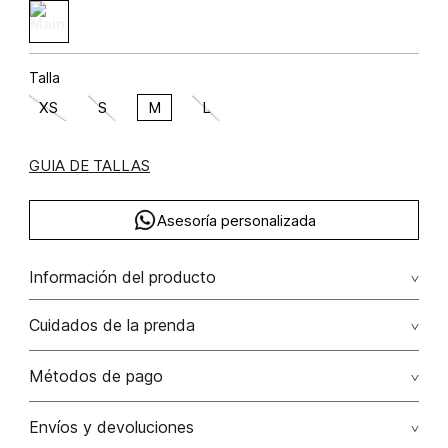
Talla
XS
S
M
L
GUIA DE TALLAS
Asesoría personalizada
Información del producto
Blusa camisera manga larga cristales algodón 100% 100.00%
Cuidados de la prenda
algodón/cotton
Lavar a mano. no remojar. no planchar los accesorios.
Métodos de pago
No usar lejia
Tarjetas de crédito: Visa, Dinners, Master Card y American
Envíos y devoluciones
Express.