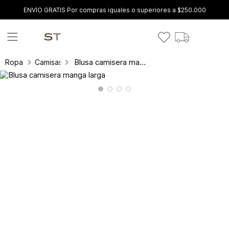
ENVÍO GRATIS Por compras iguales o superiores a $250.000
Blusa camisera manga larga
Ropa
Camisas y blusas