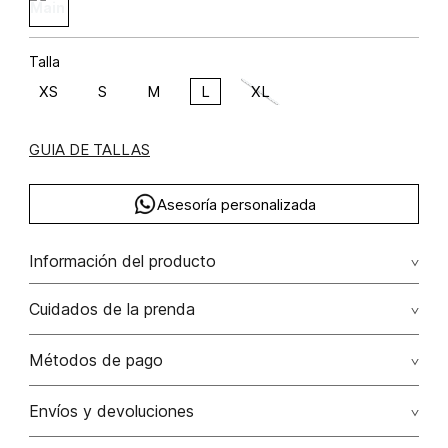
Talla
XS
S
M
L
XL
GUIA DE TALLAS
Asesoría personalizada
Información del producto
Blusa camisera manga larga poliéster 100% 100.00%
Cuidados de la prenda
poliéster/polyester
No dejar en remojo /lavar por separado / no utilizar
Métodos de pago
detergentes con cloro / no retorcer / exprimir/ secado a
la sombra
Tarjetas de crédito: Visa, Dinners, Master Card y American
Envíos y devoluciones
Express.
No usar lejia