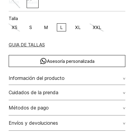
Talla
XS
S
M
L
XL
XXL
GUIA DE TALLAS
Asesoría personalizada
Información del producto
C28-basicos y esenciales col 25-03 viscosa 58% rayón 42%
Cuidados de la prenda
58.00% viscosa/viscose42.00% rayón/rayon
Lavar a mano por separado / no dejar en remojo / no
Métodos de pago
retorcer / no planchar con vapor puede causar daño
irreversible
Tarjetas de crédito: Visa, Dinners, Master Card y American
Envíos y devoluciones
Express.
No usar lejia