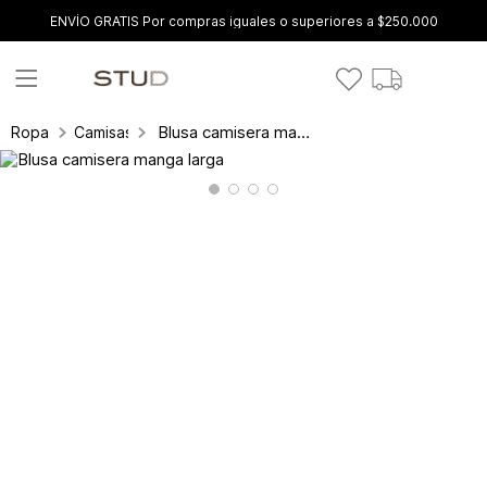
ENVÍO GRATIS Por compras iguales o superiores a $250.000
Blusa camisera manga larga
Ropa
Camisas y blusas