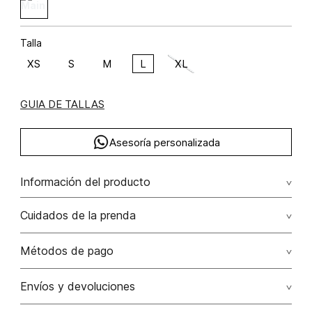
Talla
XS
S
M
L
XL
GUIA DE TALLAS
Asesoría personalizada
Información del producto
Blusa con amarre algodón 100% 100.00% algodón/cotton
Cuidados de la prenda
Lavar a mano por separado / no dejar en remojo / no
Métodos de pago
retorcer / no planchar con vapor puede causar daño
irreversible
Tarjetas de crédito: Visa, Dinners, Master Card y American
Envíos y devoluciones
Express.
No usar lejia