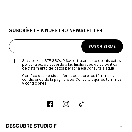
utilizar el mismo empaque en que te entregamos tu pedido o
utilizar un empaque de tu preferencia, sin embargo es
importante que el empaque sea el adecuado según la
naturaleza del producto para que no se vea afectada su
integridad durante el proceso de transporte. El costo del
SUSCRÍBETE A NUESTRO NEWSLETTER
transporte será asumido por STF GROUP S.A.
Recuerda que para el trámite del envío deberás contactarte
SUSCRIBIRME
con un agente de servicio al cliente quien te indicará los
pasos a seguir y posteriormente programará la recogida del
producto en la dirección acordada.
Sí autorizo a STF GROUP S.A. el tratamiento de mis datos
personales, de acuerdo a las finalidades de su política
de tratamiento de datos personales‎
(Consúltala aquí)
Certifico que he sido informado sobre los términos y
condiciones de la página web‎
(Consúlta aquí los términos
y condiciones)
DESCUBRE STUDIO F