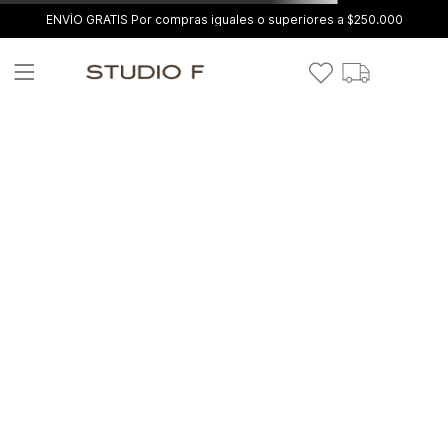
ENVÍO GRATIS Por compras iguales o superiores a $250.000