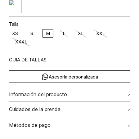
Talla
XS
S
M
L
XL
XXL
XXXL
GUIA DE TALLAS
Asesoría personalizada
Información del producto
Blusa manga corta poliamida 100% 100.00%
Cuidados de la prenda
poliamida/polyamide
No dejar en remojo /lavar por separado / no utilizar
Métodos de pago
detergentes con cloro / no retorcer / exprimir/ secado a
la sombra