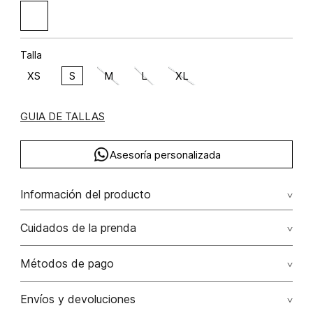
Talla
XS
S
M
L
XL
GUIA DE TALLAS
Asesoría personalizada
Información del producto
Blusa con tiras cruzadas en espalda lino 100% 100.00%
Cuidados de la prenda
lino/linen
Lavado profesional en húmedo (w) planchar con vapor
Métodos de pago
puede causar daño irreversible
Tarjetas de crédito: Visa, Dinners, Master Card y American
Envíos y devoluciones
No lavar
Express.