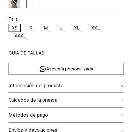
Talla
XS
S
M
L
XL
XXL
XXXL
GUIA DE TALLAS
Asesoría personalizada
Información del producto
C42-canton style (np) viscosa 92% elastano 8% 92.00%
Cuidados de la prenda
viscosa/viscose8.00% elastano/elastane
No dejar en remojo /lavar por separado / no utilizar
Métodos de pago
detergentes con cloro / no retorcer / exprimir/ secado a
la sombra
Tarjetas de crédito: Visa, Dinners, Master Card y American
Envíos y devoluciones