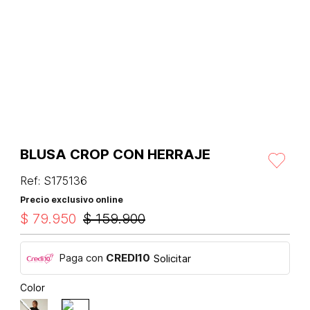
BLUSA CROP CON HERRAJE
Ref
:
S175136
Precio exclusivo online
$
79
.
950
$
159
.
900
Paga con
CREDI10
Solicitar
Color