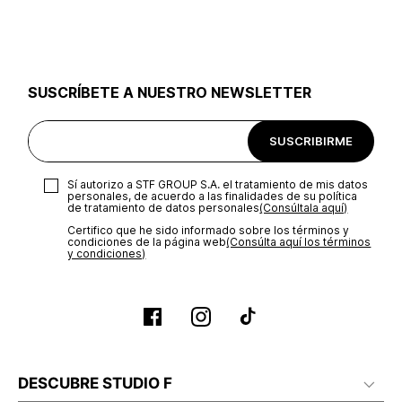
utilizar el mismo empaque en que te entregamos tu pedido o
utilizar un empaque de tu preferencia, sin embargo es
importante que el empaque sea el adecuado según la
naturaleza del producto para que no se vea afectada su
integridad durante el proceso de transporte. El costo del
SUSCRÍBETE A NUESTRO NEWSLETTER
transporte será asumido por STF GROUP S.A.
Recuerda que para el trámite del envío deberás contactarte
SUSCRIBIRME
con un agente de servicio al cliente quien te indicará los
pasos a seguir y posteriormente programará la recogida del
producto en la dirección acordada.
Sí autorizo a STF GROUP S.A. el tratamiento de mis datos
personales, de acuerdo a las finalidades de su política
de tratamiento de datos personales‎
(Consúltala aquí)
Certifico que he sido informado sobre los términos y
condiciones de la página web‎
(Consúlta aquí los términos
y condiciones)
DESCUBRE STUDIO F