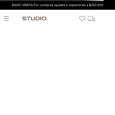
ENVÍO GRATIS Por compras iguales o superiores a $250.000