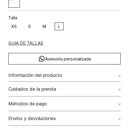
Talla
XS
S
M
L
GUIA DE TALLAS
Asesoría personalizada
Información del producto
C49-rosé marfil poliéster 87% poliamida 13% 87.00%
Cuidados de la prenda
poliéster/polyester13.00% poliamida/polyamide
No dejar en remojo /lavar por separado / no utilizar
Métodos de pago
detergentes con cloro / no retorcer / exprimir/ secado a
la sombra
Tarjetas de crédito: Visa, Dinners, Master Card y American
Envíos y devoluciones
Express.
No usar lejia