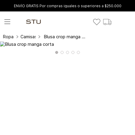
ENVÍO GRATIS Por compras iguales o superiores a $250.000
Blusa crop manga corta
Ropa
Camisas y blusas