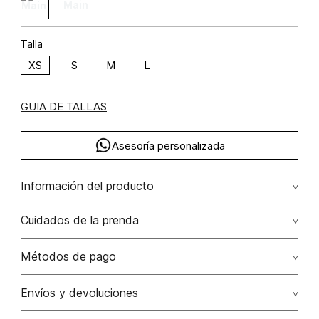
Talla
XS
S
M
L
GUIA DE TALLAS
Asesoría personalizada
Información del producto
F35-noche sofisticada (np) viscosa 63% poliéster 37% 63.00%
Cuidados de la prenda
viscosa/viscose37.00% poliéster/polyester
Lavar a mano por separado / no dejar en remojo / no
Métodos de pago
retorcer / no planchar con vapor puede causar daño
irreversible
Tarjetas de crédito: Visa, Dinners, Master Card y American
Envíos y devoluciones
Express.
No usar lejia