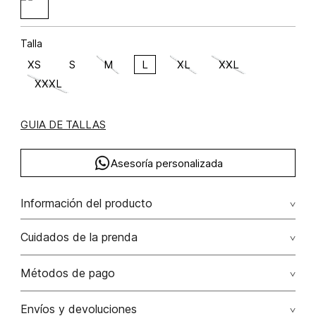
Talla
XS
S
M
L
XL
XXL
XXXL
GUIA DE TALLAS
Asesoría personalizada
Información del producto
algodón 98.9200000000 elastano 1.0800000000
Cuidados de la prenda
No remojar. no retorcer / ni exprimir. el acabado rústico de
Métodos de pago
esta prenda hace parte del diseño
Tarjetas de crédito: Visa, Dinners, Master Card y American
Envíos y devoluciones
No usar lejia