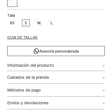
Talla
XS
S
M
L
GUIA DE TALLAS
Asesoría personalizada
Información del producto
lyocell 100% 100.00% lyocell/lyocell
Cuidados de la prenda
Lavar con colores similares. no secar en máquina. los
Métodos de pago
tonos oscuros suelta color con la fricción. el acabado
rústico de la prenda hace parte del diseño
Tarjetas de crédito: Visa, Dinners, Master Card y American
Envíos y devoluciones
Express.
No usar lejia