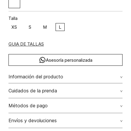
Talla
XS
S
M
L
GUIA DE TALLAS
Asesoría personalizada
Información del producto
Blusa de tiras con insumo
Cuidados de la prenda
Composición: RAYÓN 100%
Métodos de pago
Tarjetas de crédito: Visa, Dinners, Master Card y American
Envíos y devoluciones
Express.