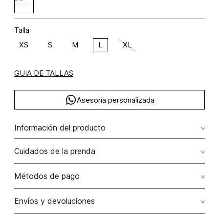
Talla
XS
S
M
L
XL
GUIA DE TALLAS
Asesoría personalizada
Información del producto
C47-galatea night poliéster 95% elastano 5% 95.00%
Cuidados de la prenda
poliéster/polyester5.00% elastano/elastane
No dejar en remojo /lavar por separado / no utilizar
Métodos de pago
detergentes con cloro / no retorcer / exprimir/ secado a
la sombra
Tarjetas de crédito: Visa, Dinners, Master Card y American
Envíos y devoluciones
Express.
No usar lejia