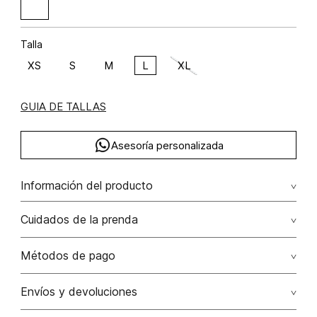
Talla
XS
S
M
L
XL
GUIA DE TALLAS
Asesoría personalizada
Información del producto
Blusa drapeada con insumo poliéster 92% elastano 8%
Cuidados de la prenda
92.00% poliéster/polyester8.00% elastano/elastane
No dejar en remojo /lavar por separado / no utilizar
Métodos de pago
detergentes con cloro / no retorcer / exprimir/ secado a
la sombra
Tarjetas de crédito: Visa, Dinners, Master Card y American
Envíos y devoluciones
Express.
No usar lejia