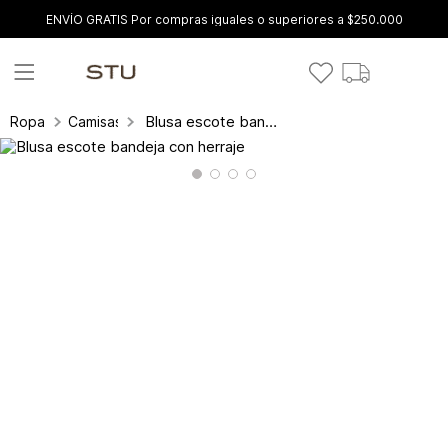
ENVÍO GRATIS Por compras iguales o superiores a $250.000
Blusa escote bandeja con herraje
Ropa
Camisas y blusas