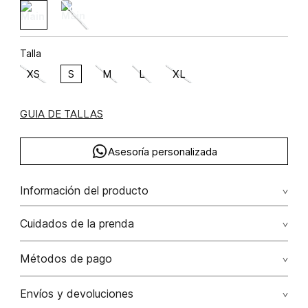
Talla
XS
S
M
L
XL
GUIA DE TALLAS
Asesoría personalizada
Información del producto
poliamida 90% elastano 10% 90.00%
Cuidados de la prenda
poliamida/polyamide10.00% elastano/elastane
No dejar en remojo /lavar por separado / no utilizar
Métodos de pago
detergentes con cloro / no retorcer / exprimir/ secado a
la sombra
Tarjetas de crédito: Visa, Dinners, Master Card y American
Envíos y devoluciones
Express.