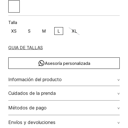
Talla
XS
S
M
L
XL
GUIA DE TALLAS
Asesoría personalizada
Información del producto
Blusa escote bandeja con insumo
Cuidados de la prenda
Composición: RAYÓN 95% ELASTANO 5%
Lavar a mano por separado / no dejar en remojo / no
Métodos de pago
retorcer / no planchar con vapor puede causar daño
irreversible
Tarjetas de crédito: Visa, Dinners, Master Card y American
Envíos y devoluciones
Express.