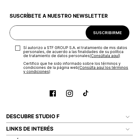
utilizar el mismo empaque en que te entregamos tu pedido o
utilizar un empaque de tu preferencia, sin embargo es
SUSCRÍBETE A NUESTRO NEWSLETTER
importante que el empaque sea el adecuado según la
naturaleza del producto para que no se vea afectada su
integridad durante el proceso de transporte. El costo del
SUSCRIBIRME
transporte será asumido por STF GROUP S.A.
Recuerda que para el trámite del envío deberás contactarte
Sí autorizo a STF GROUP S.A. el tratamiento de mis datos
con un agente de servicio al cliente quien te indicará los
personales, de acuerdo a las finalidades de su política
pasos a seguir y posteriormente programará la recogida del
de tratamiento de datos personales‎
(Consúltala aquí)
producto en la dirección acordada.
Certifico que he sido informado sobre los términos y
condiciones de la página web‎
(Consúlta aquí los términos
y condiciones)
DESCUBRE STUDIO F
LINKS DE INTERÉS