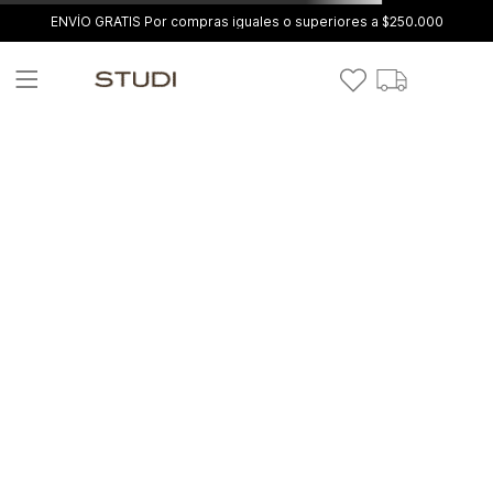
ENVÍO GRATIS Por compras iguales o superiores a $250.000