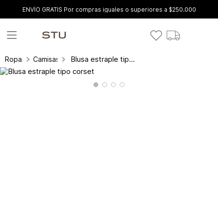
ENVÍO GRATIS Por compras iguales o superiores a $250.000
Blusa estraple tipo corset
Ropa
Camisas y blusas