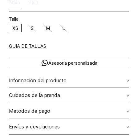
Talla
XS
S
M
L
GUIA DE TALLAS
Asesoría personalizada
Información del producto
Blusa estraple tipo corset viscosa 58% rayón 42% 58.00%
Cuidados de la prenda
viscosa/viscose42.00% rayón/rayon
Lavar a mano por separado / no dejar en remojo / no
Métodos de pago
retorcer / no planchar con vapor puede causar daño
irreversible
Tarjetas de crédito: Visa, Dinners, Master Card y American
Envíos y devoluciones
Express.
No usar lejia