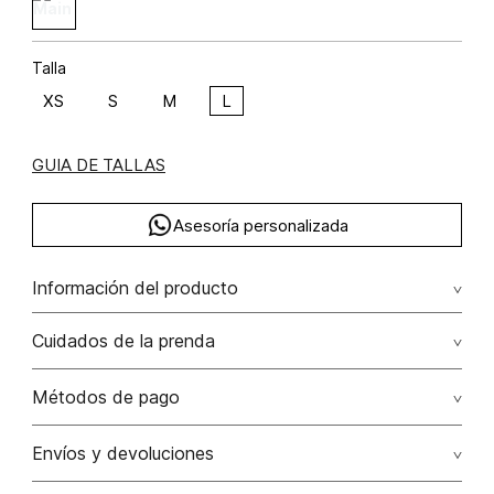
Talla
XS
S
M
L
GUIA DE TALLAS
Asesoría personalizada
Información del producto
Blusa halter con insumo acetato 90% elastano 10% 90.00%
Cuidados de la prenda
acetato/acetate10.00% elastano/elastane
No dejar en remojo /lavar por separado / no utilizar
Métodos de pago
detergentes con cloro / no retorcer / exprimir/ secado a
la sombra
Tarjetas de crédito: Visa, Dinners, Master Card y American
Envíos y devoluciones
Express.
No usar lejia