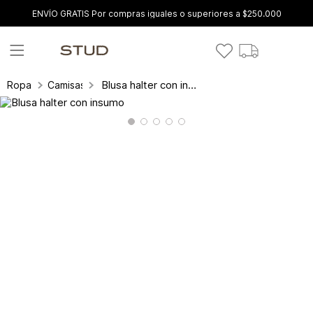
ENVÍO GRATIS Por compras iguales o superiores a $250.000
Blusa halter con insumo
Ropa
Camisas y blusas