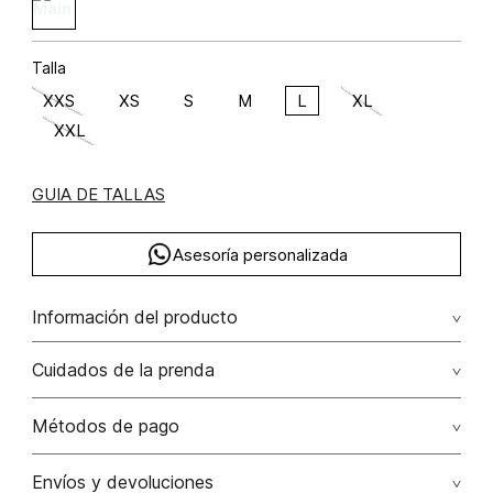
Talla
XXS
XS
S
M
L
XL
XXL
GUIA DE TALLAS
Asesoría personalizada
Información del producto
F33-allure glam poliéster 92% elastano 8% 92.00%
Cuidados de la prenda
poliéster/polyester8.00% elastano/elastane
No dejar en remojo /lavar por separado / no utilizar
Métodos de pago
detergentes con cloro / no retorcer / exprimir/ secado a
la sombra
Tarjetas de crédito: Visa, Dinners, Master Card y American
Envíos y devoluciones