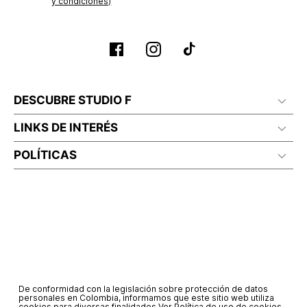
y condiciones)
No lavado en seco
DESCUBRE STUDIO F
LINKS DE INTERÉS
POLÍTICAS
De conformidad con la legislación sobre protección de datos
personales en Colombia, informamos que este sitio web utiliza
cookies para diversas finalidades.
Ver Política de uso de cookies.