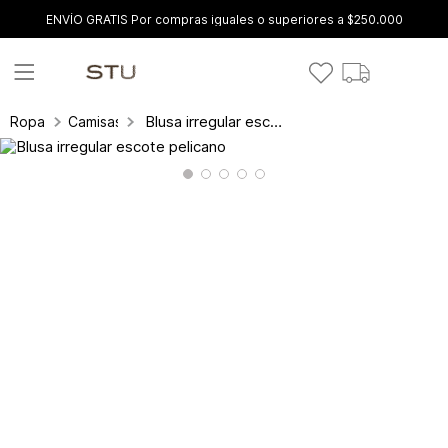
ENVÍO GRATIS Por compras iguales o superiores a $250.000
Blusa irregular escote pelicano
Ropa
Camisas y blusas