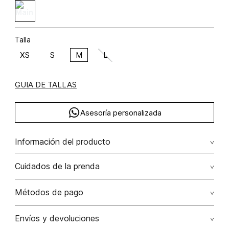
Talla
XS
S
M
L
GUIA DE TALLAS
Asesoría personalizada
Información del producto
Blusa irregular escote pelicano viscosa 91% elastano 9%
Cuidados de la prenda
91.00% viscosa/viscose9.00% elastano/elastane
Lavar a mano por separado / no dejar en remojo / no
Métodos de pago
retorcer / no planchar con vapor puede causar daño
irreversible
Tarjetas de crédito: Visa, Dinners, Master Card y American
Envíos y devoluciones
Express.