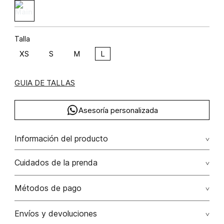
Talla
XS
S
M
L
GUIA DE TALLAS
Asesoría personalizada
Información del producto
Blusa lentejuela cuello redondo poliéster 100% 100.00%
Cuidados de la prenda
poliéster/polyester
Lavado profesional en seco los tonos oscuros sueltan
Métodos de pago
color con la fricción
Tarjetas de crédito: Visa, Dinners, Master Card y American
Envíos y devoluciones
No lavar
Express.