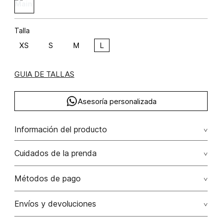
Talla
XS
S
M
L
GUIA DE TALLAS
Asesoría personalizada
Información del producto
F47-aries party poliéster 99% elastano 1% 99.00%
Cuidados de la prenda
poliéster/polyester1.00% elastano/elastane
No dejar en remojo /lavar por separado / no utilizar
Métodos de pago
detergentes con cloro / no retorcer / exprimir/ secado a
la sombra
Tarjetas de crédito: Visa, Dinners, Master Card y American
Envíos y devoluciones
Express.
No usar lejia