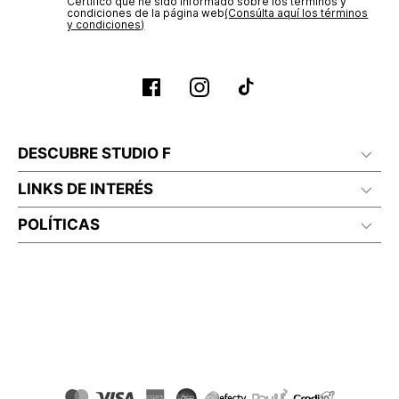
Certifico que he sido informado sobre los términos y
No planchar con vapor
condiciones de la página web‎
(Consúlta aquí los términos
y condiciones)
DESCUBRE STUDIO F
LINKS DE INTERÉS
POLÍTICAS