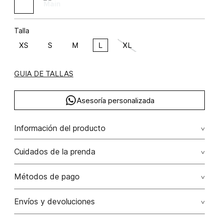
Talla
XS
S
M
L
XL
GUIA DE TALLAS
Asesoría personalizada
Información del producto
C40-corean geometric viscosa 58% rayón 42% 58.00%
Cuidados de la prenda
viscosa/viscose42.00% rayón/rayon
Lavar a mano por separado / no dejar en remojo / no
Métodos de pago
retorcer / no planchar con vapor puede causar daño
irreversible
Tarjetas de crédito: Visa, Dinners, Master Card y American
Envíos y devoluciones
Express.
No usar lejia